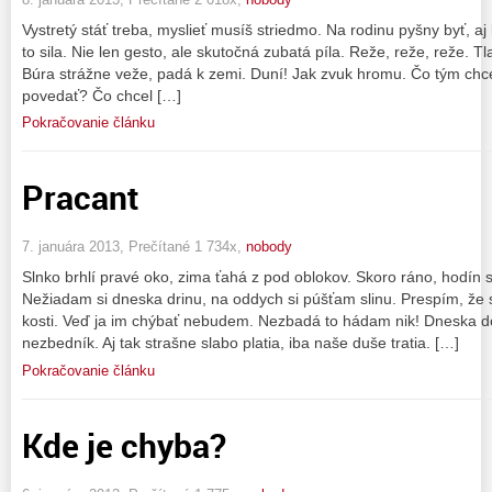
Vystretý stáť treba, myslieť musíš striedmo. Na rodinu pyšny byť, aj
to sila. Nie len gesto, ale skutočná zubatá píla. Reže, reže, reže. Tl
Búra strážne veže, padá k zemi. Duní! Jak zvuk hromu. Čo tým chc
povedať? Čo chcel […]
Pokračovanie článku
Pracant
7. januára 2013, Prečítané 1 734x,
nobody
Slnko brhlí pravé oko, zima ťahá z pod oblokov. Skoro ráno, hodín
Nežiadam si dneska drinu, na oddych si púšťam slinu. Prespím, že s
kosti. Veď ja im chýbať nebudem. Nezbadá to hádam nik! Dneska 
nezbedník. Aj tak strašne slabo platia, iba naše duše tratia. […]
Pokračovanie článku
Kde je chyba?