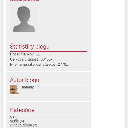
Štatistiky blogu
Počet článkov: 11
Celková čítanosť: 30466x
Priemerná čítanosť článkov: 2770x
Autor blogu
nobody
Kategórie
V
(3)
Verše
(6)
Z iného súdka
(2)