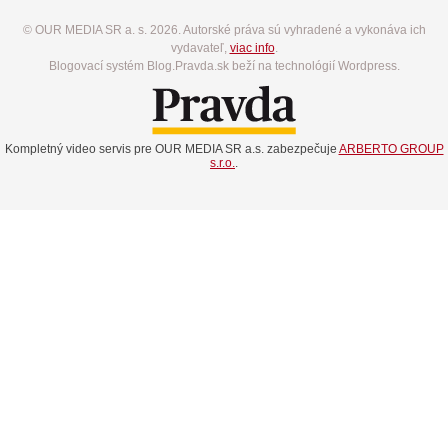
© OUR MEDIA SR a. s. 2026. Autorské práva sú vyhradené a vykonáva ich
vydavateľ,
viac info
.
Blogovací systém Blog.Pravda.sk beží na technológií Wordpress.
Kompletný video servis pre OUR MEDIA SR a.s. zabezpečuje
ARBERTO GROUP
s.r.o.
.