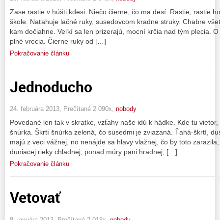
Zase rastie v húšti kdesi. Niečo čierne, čo ma desí. Rastie, rastie ho
škole. Naťahuje lačné ruky, susedovcom kradne struky. Chabre vše
kam dočiahne. Veľkí sa len prizerajú, mocní krčia nad tým plecia. O
plné vrecia. Čierne ruky od […]
Pokračovanie článku
Jednoducho
24. februára 2013, Prečítané 2 090x,
nobody
Povedané len tak v skratke, vzťahy naše idú k hádke. Kde tu vietor, 
šnúrka. Škrtí šnúrka zelená, čo susedmi je zviazaná. Ťahá-škrtí, dusí
majú z veci vážnej, no nenájde sa hlavy vlažnej, čo by toto zarazila
duniacej rieky chladnej, ponad múry pani hradnej, […]
Pokračovanie článku
Vetovať
8. januára 2013, Prečítané 2 018x,
nobody