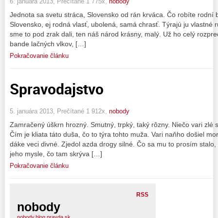
6. januára 2013, Prečítané 1 775x,
nobody
Jednota sa svetu stráca, Slovensko od rán krváca. Čo robíte rodní br
Slovensko, ej rodná vlasť, ubolená, samá chrasť. Týrajú ju vlastné 
sme to pod zrak dali, ten náš národ krásny, malý. Už ho celý rozpred
bande lačných vlkov, […]
Pokračovanie článku
Spravodajstvo
5. januára 2013, Prečítané 1 912x,
nobody
Zamračený úškrn hrozný. Smutný, trpký, taký rôzny. Niečo vari zlé
Čím je kliata táto duša, čo to týra tohto muža. Vari naňho došiel mor,
dáke veci divné. Zjedol azda drogy silné. Čo sa mu to prosím stalo, 
jeho mysle, čo tam skrýva […]
Pokračovanie článku
RSS
nobody
nobody.blog.pravda.sk