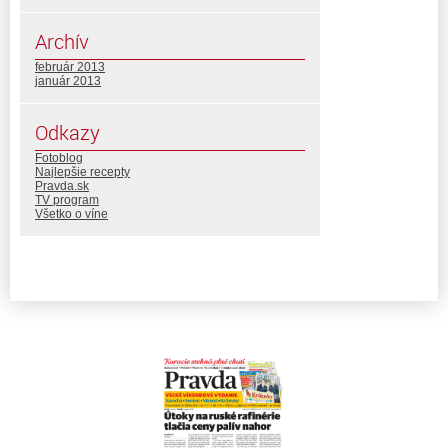
Archív
február 2013
január 2013
Odkazy
Fotoblog
Najlepšie recepty
Pravda.sk
TV program
Všetko o víne