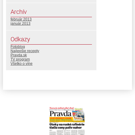
Archív
február 2013
január 2013
Odkazy
Fotoblog
Najlepšie recepty
Pravda.sk
TV program
Všetko o víne