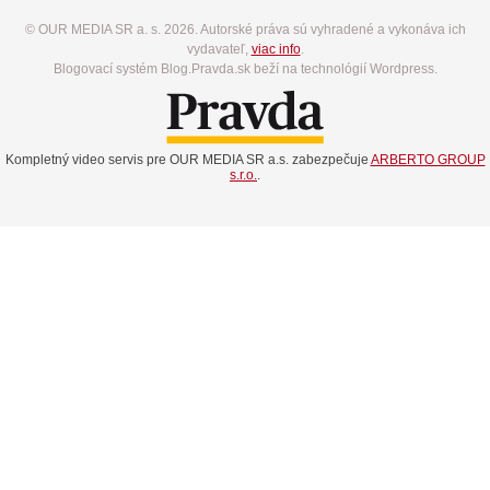
© OUR MEDIA SR a. s. 2026. Autorské práva sú vyhradené a vykonáva ich
vydavateľ,
viac info
.
Blogovací systém Blog.Pravda.sk beží na technológií Wordpress.
Kompletný video servis pre OUR MEDIA SR a.s. zabezpečuje
ARBERTO GROUP
s.r.o.
.