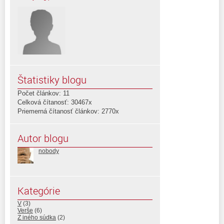
Štatistiky blogu
Počet článkov: 11
Celková čítanosť: 30467x
Priemerná čítanosť článkov: 2770x
Autor blogu
nobody
Kategórie
V
(3)
Verše
(6)
Z iného súdka
(2)