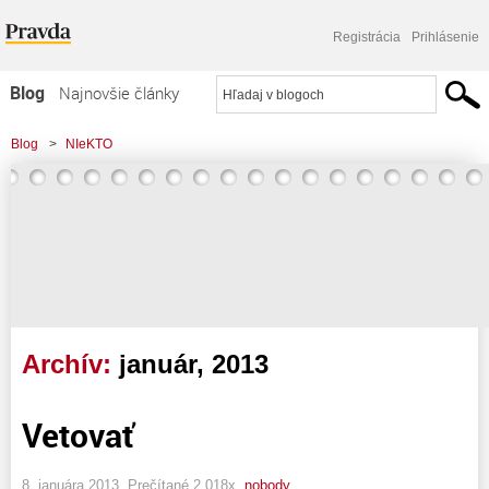
Registrácia
Prihlásenie
Blog
Najnovšie články
Najčítanejšie články
Blog
>
NIeKTO
Najkomentovanejšie články
Zoznam blogov
Komerčné blogy
Archív:
január, 2013
Vetovať
8. januára 2013, Prečítané 2 018x,
nobody