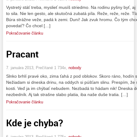
Vystretý stáť treba, myslieť musíš striedmo. Na rodinu pyšny byť, aj
to sila. Nie len gesto, ale skutočná zubatá píla. Reže, reže, reže. Tl
Búra strážne veže, padá k zemi. Duní! Jak zvuk hromu. Čo tým chc
povedať? Čo chcel […]
Pokračovanie článku
Pracant
7. januára 2013, Prečítané 1 734x,
nobody
Slnko brhlí pravé oko, zima ťahá z pod oblokov. Skoro ráno, hodín
Nežiadam si dneska drinu, na oddych si púšťam slinu. Prespím, že s
kosti. Veď ja im chýbať nebudem. Nezbadá to hádam nik! Dneska 
nezbedník. Aj tak strašne slabo platia, iba naše duše tratia. […]
Pokračovanie článku
Kde je chyba?
6. januára 2013, Prečítané 1 775x,
nobody