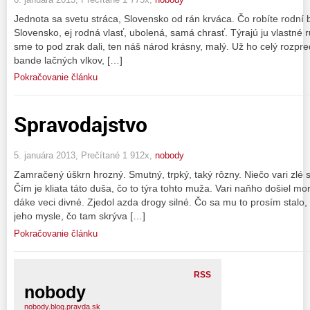
Jednota sa svetu stráca, Slovensko od rán krváca. Čo robíte rodní br
Slovensko, ej rodná vlasť, ubolená, samá chrasť. Týrajú ju vlastné 
sme to pod zrak dali, ten náš národ krásny, malý. Už ho celý rozpred
bande lačných vlkov, […]
Pokračovanie článku
Spravodajstvo
5. januára 2013, Prečítané 1 912x,
nobody
Zamračený úškrn hrozný. Smutný, trpký, taký rôzny. Niečo vari zlé
Čím je kliata táto duša, čo to týra tohto muža. Vari naňho došiel mor,
dáke veci divné. Zjedol azda drogy silné. Čo sa mu to prosím stalo, 
jeho mysle, čo tam skrýva […]
Pokračovanie článku
RSS
nobody
nobody.blog.pravda.sk